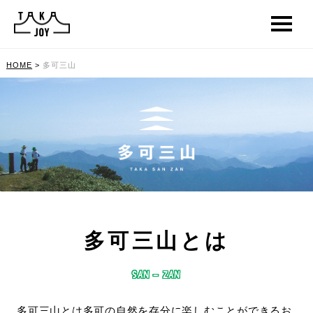
HOME
>
多可三山
多可三山とは
SAN - ZAN
多可三山とは多可の自然を存分に楽しむことができるお