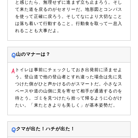
と感じたら、無理せずに進まず立ち止まろう。そし
て来た道を戻るのがセオリーだ。地形図とコンパス
を使って正確に戻ろう。そしてなにより大切なこと
は落ち着いて行動すること。行動食を取って一息入
れることも大事だよ。
山のマナーは？
トイレは事前にチェックしておき出発前に済ませよ
う。登山道で他の登山者とすれ違った場合は先に見
つけた側がひと声かけるのがスマートだ。小さなス
ペースや道の山側に見を寄せて相手が通過するのを
待とう。ゴミを見つけたら拾って帰るように心がけ
たい。「来たときよりも美しく」が基本姿勢だ。
クマが出た！ハチが出た！