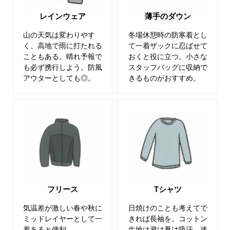
レインウェア
薄手のダウン
山の天気は変わりやす
冬場休憩時の防寒着とし
く、高地で雨に打たれる
て一着ザックに忍ばせて
こともある。晴れ予報で
おくと役に立つ。小さな
も必ず携行しよう。防風
スタッフバッグに収納で
アウターとしても◎。
きるものがおすすめ。
フリース
Tシャツ
気温差が激しい春や秋に
日焼けのことも考えてで
ミッドレイヤーとして一
きれば長袖を。コットン
着あると便利。
生地は避け夏は吸汗、速