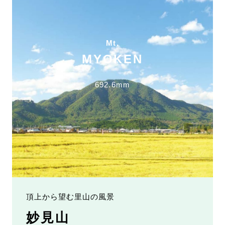
Mt.
MYOKEN
692.6mm
頂上から望む里山の風景
妙見山