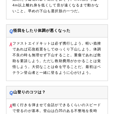
4m以上離れ身を低くして音が遠くなるまで動かな
いこと。早めの下山も選択肢の一つだ。
怪我をしたり体調が悪くなった
ファストエイドキットは必ず携行しよう。軽い捻挫
であれば応急処置をしてゆっくり下山しよう。体調
不良の時も無理せず下山すること。重傷であれば救
助を要請しよう。ただし救助費用がかかることは覚
悟しよう。大切なことは命を守ることだ。最初はベ
テラン登山者と一緒に登るように心がけよう。
山登りのコツは？
軽く行きを弾ませて会話ができるくらいのスピード
で登るのが基本。登山は凸凹のある不整地を長時