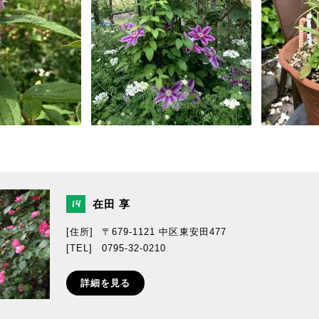
在田 享
14
[住所]
〒679-1121 中区東安田477
[TEL]
0795-32-0210
詳細を見る