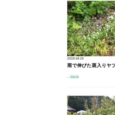
2019.04.24
雨で伸びた斑入りヤ
...
more