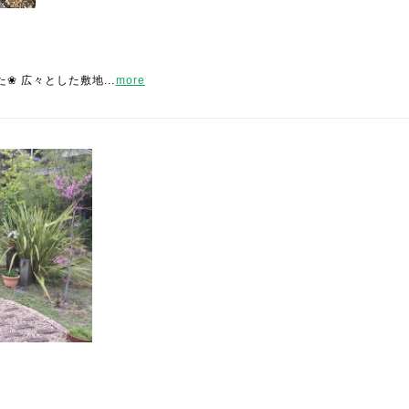
た❀ 広々とした敷地...
more