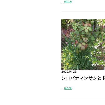
...
more
2019.04.25
シロバナマンサクと
...
more