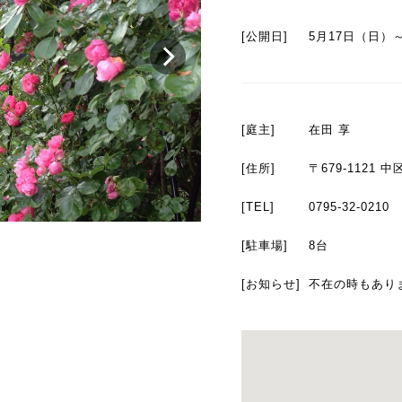
[公開日]
5月17日（日）
[庭主]
在田 享
[住所]
〒679-1121 
[TEL]
0795-32-0210
[駐車場]
8台
[お知らせ]
不在の時もあり