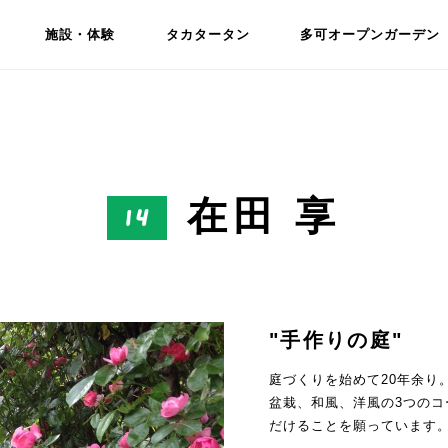
施設・体験
タカタータン
多可オープンガーデン
在田 享
14
"手作りの庭"
庭づくりを始めて20年余り
盆栽、和風、洋風の3つの
だけることを願っています