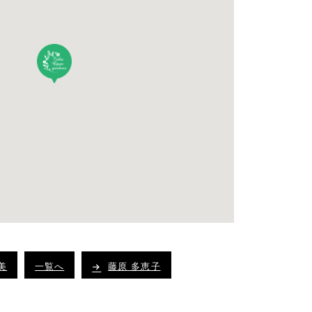
美
一覧へ
藤原 多恵子