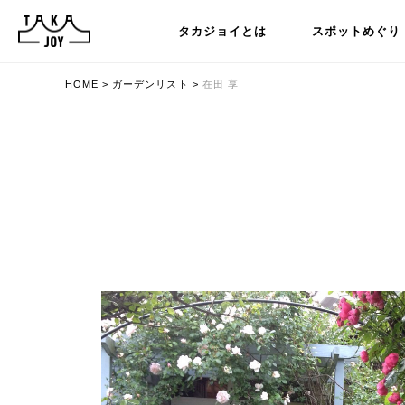
タカジョイとは
スポットめぐり
HOME
>
ガーデンリスト
>
在田 享