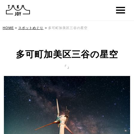
HOME
>
スポットめぐり
>
多可町加美区三谷の星空
多可町加美区三谷の星空
「」