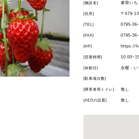
箸荷いち
[施設名]
〒679-
[住所]
0795-36
[TEL]
0795-36
[FAX]
https://
[HP]
10:00~1
[営業時間]
水曜・い
[休館日]
[駐車場台数]
無し
[障害者用トイレ]
無し
[AEDの設置]