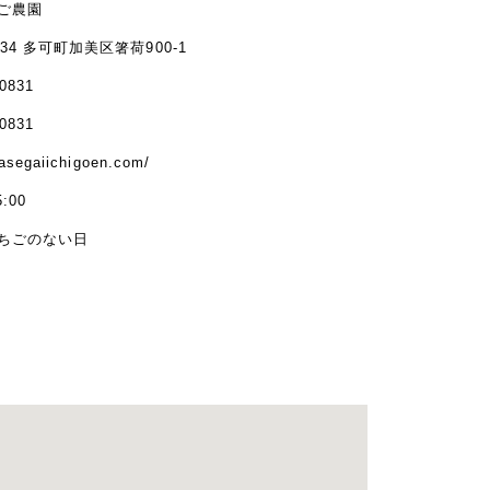
ご農園
1334 多可町加美区箸荷900-1
-0831
-0831
hasegaiichigoen.com/
5:00
ちごのない日