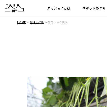
タカジョイとは
スポットめぐり
HOME
>
施設・体験
>
箸荷いちご農園