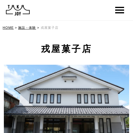
HOME
>
施設・体験
>
戎屋菓子店
戎屋菓子店