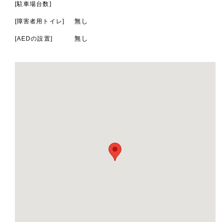
[駐車場台数]
無し
[障害者用トイレ]
無し
[AEDの設置]