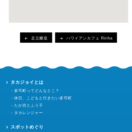
足立醸造
ハワイアンカフェ Ririha
タカジョイとは
多可町ってどんなとこ？
休日、こどもと行きたい多可町
たか坊とふう子
タカレンジャー
スポットめぐり