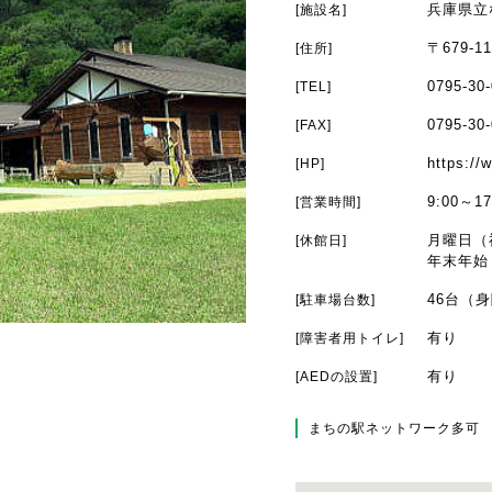
兵庫県立
[施設名]
〒679-1
[住所]
0795-30
[TEL]
0795-30
[FAX]
https://
[HP]
9:00～1
[営業時間]
月曜日（
[休館日]
年末年始（
46台（
[駐車場台数]
有り
[障害者用トイレ]
有り
[AEDの設置]
まちの駅ネットワーク多可