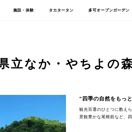
施設・体験
タカタータン
多可オープンガーデン
県立なか・やちよの
"四季の自然をもっ
観光百選のひとつに数え
景観豊かな尾根筋など、