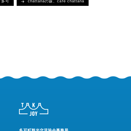
ク多可
chattanaの森、café chattana
多可町観光交流協会事務局