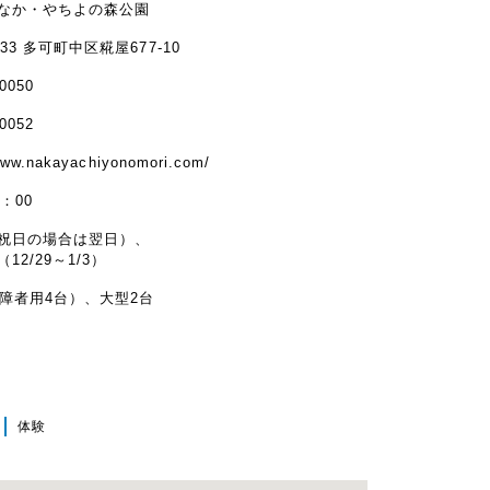
なか・やちよの森公園
133 多可町中区糀屋677-10
-0050
-0052
www.nakayachiyonomori.com/
7：00
祝日の場合は翌日）、
12/29～1/3）
身障者用4台）、大型2台
体験