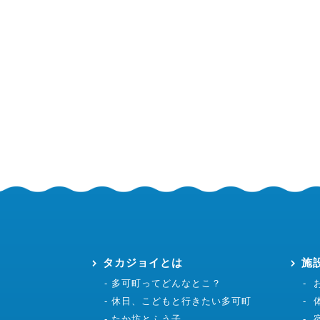
タカジョイとは
施
多可町ってどんなとこ？
休日、こどもと行きたい多可町
たか坊とふう子