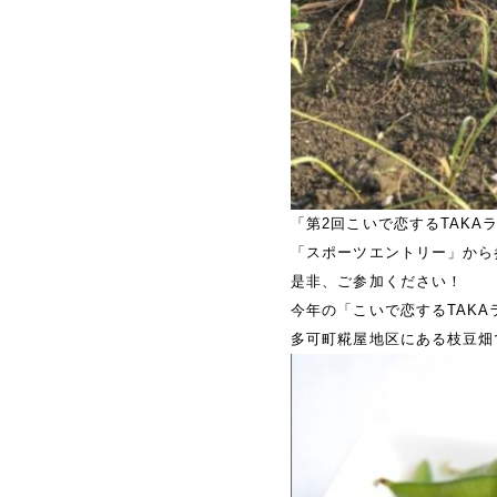
「第2回こいで恋するTAKA
「スポーツエントリー」から
是非、ご参加ください！
今年の「こいで恋するTAK
多可町糀屋地区にある枝豆畑