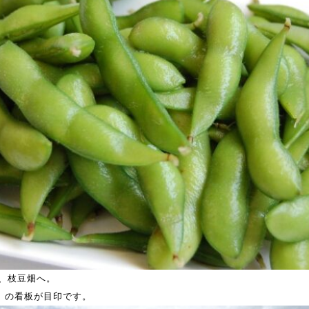
、枝豆畑へ。
ド」の看板が目印です。