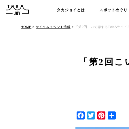
タカジョイとは
スポットめぐり
HOME
>
サイクルイベント情報
>
「第2回こいで恋するTAKAライド
「第2回こ
Facebook
Twitter
Pinterest
共
有